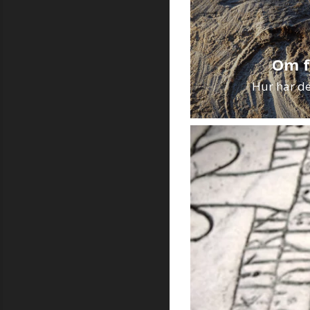
Om f
Hur har de 