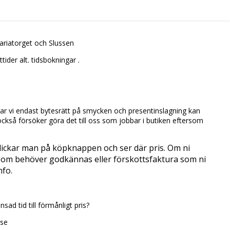
riatorget och Slussen
der alt. tidsbokningar .
 har vi endast bytesrätt på smycken och presentinslagning kan
också försöker göra det till oss som jobbar i butiken eftersom
 klickar man på köpknappen och ser där pris. Om ni
e som behöver godkännas eller förskottsfaktura som ni
nfo.
sad tid till förmånligt pris?
.se