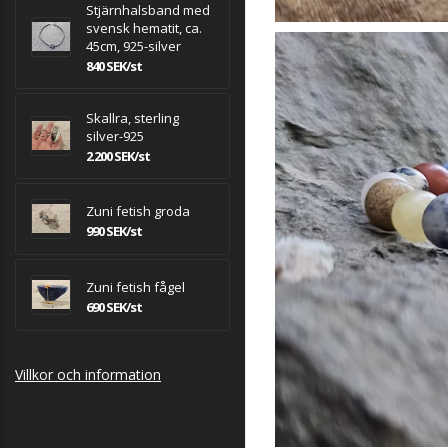
Stjärnhalsband med
svensk hematit, ca.
45cm, 925-silver
840 SEK/st
Skallra, sterling
silver-925
2 200 SEK/st
Zuni fetish groda
990 SEK/st
Zuni fetish fågel
690 SEK/st
Villkor och information