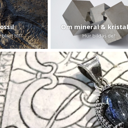
ossil
Om mineral & kristal
blivit till?
Hur bildas de?