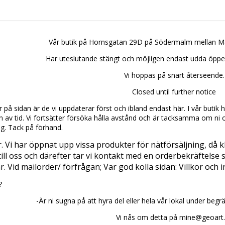
Vår butik på Hornsgatan 29D
på Södermalm mellan Ma
Har uteslutande stängt och möjligen endast udda öppetti
Vi hoppas på snart återseende.
Closed until further notice
 på sidan är de vi uppdaterar först och ibland endast här. I vår butik
ån av tid. Vi fortsätter försöka hålla avstånd och är tacksamma om ni 
ig. Tack på förhand.
r. Vi har öppnat upp vissa produkter för nätförsäljning, då
 till oss och därefter tar vi kontakt med en orderbekräftels
. Vid mailorder/ förfrågan; Var god kolla sidan: Villkor och i
?
-Är ni sugna på att hyra del eller hela vår lokal under begrän
Vi nås om detta på mine@geoart