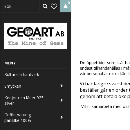
0
De öppettider som står här
MENY
endast tillhandahållas i m
vår personal är extra känsl
Kulturella hantverk
Vi har längre svarstide
Smycken
beställer går en order
genom att betala okejar
Kedjor och läder 925-
silver
-Vill ni samarbeta med oss
Griffin naturligt
pärlsilke 100%