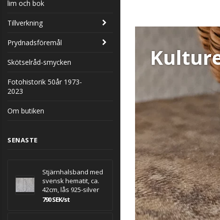
lim och bok
Tillverkning
Prydnadsföremål
Kultur
Skötselråd-smycken
Fotohistorik 50år 1973-
2023
Om butiken
SENASTE
Stjärnhalsband med
svensk hematit, ca.
42cm, lås 925-silver
790 SEK/st