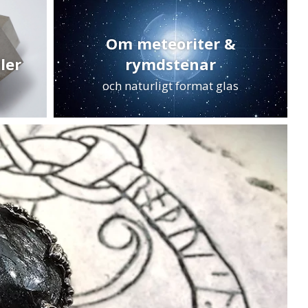
Om meteoriter &
ler
rymdstenar
och naturligt format glas